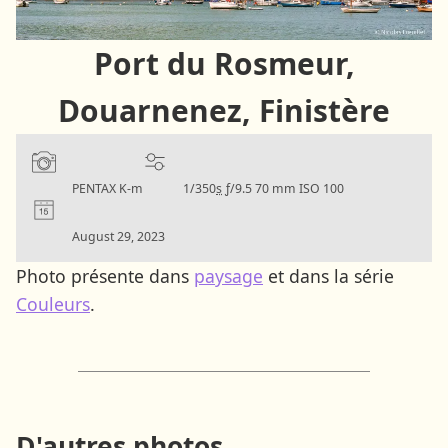
Port du Rosmeur,
Douarnenez, Finistère
Camera:
Settings:
PENTAX K-m
1/350
s
ƒ/9.5
70 mm
ISO 100
Date:
August 29, 2023
Photo présente dans
paysage
et dans la série
Couleurs
.
D'autres photos