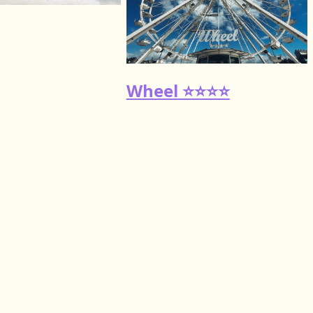
Wheel ⭐️⭐️⭐️⭐️