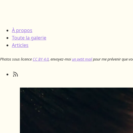
À propos
Toute la galerie
Articles
Photos sous licence
CC BY 4.0
, envoyez-moi
un petit mail
pour me prévenir que vous l