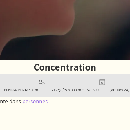
Concentration
Camera:
Settings:
Date:
PENTAX PENTAX K-m
1/125
s
ƒ/5.6
300 mm
ISO 800
January 24,
ente dans
personnes
.